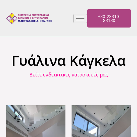
Μετάβαση
στο
+30-28310-
περιεχόμενο
83130
Γυάλινα Κάγκελα
Δείτε ενδεικτικές κατασκευές μας