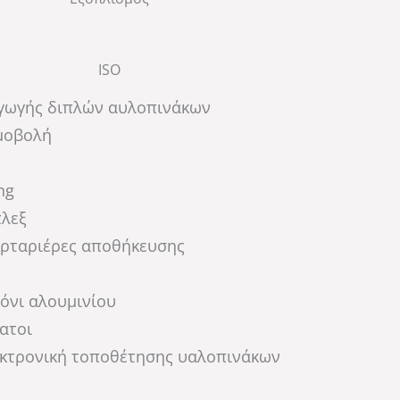
ISO
γωγής διπλών αυλοπινάκων
μοβολή
ng
πλεξ
υρταριέρες αποθήκευσης
όνι αλουμινίου
ατοι
κτρονική τοποθέτησης υαλοπινάκων