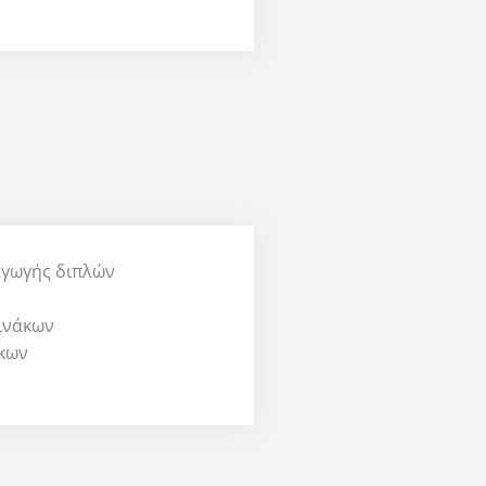
γωγής διπλών
ινάκων
κων